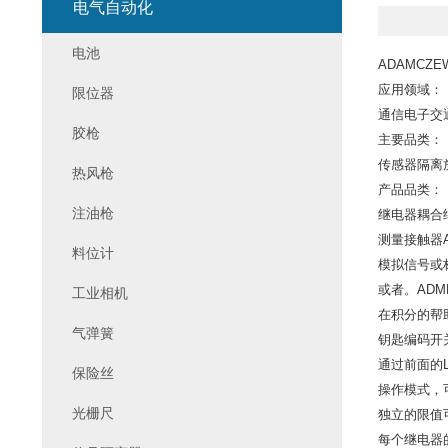
电气自动化
电池
ADAMCZE
应用领域：
限位器
通信电子交
胶枪
主要品类：
传感器隔离
热风枪
产品品类：
注油枪
继电器耦合
测量接触器A
料位计
模拟信号或标
或者。ADM
工业相机
在积分的帮
气弹簧
钥匙编码开
通过前面的L
保险丝
操作模式，
光栅尺
独立的限值
每个继电器