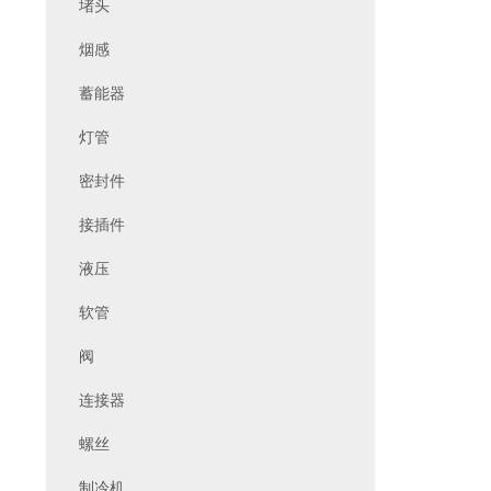
堵头
烟感
蓄能器
灯管
密封件
接插件
液压
软管
阀
连接器
螺丝
制冷机