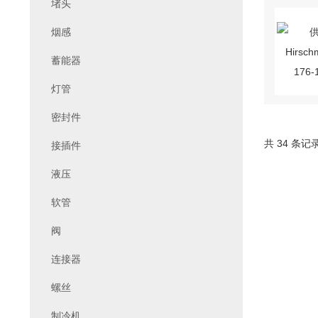
堵头
烟感
蓄能器
灯管
密封件
共 34 条记
接插件
液压
软管
阀
连接器
螺丝
制冷机