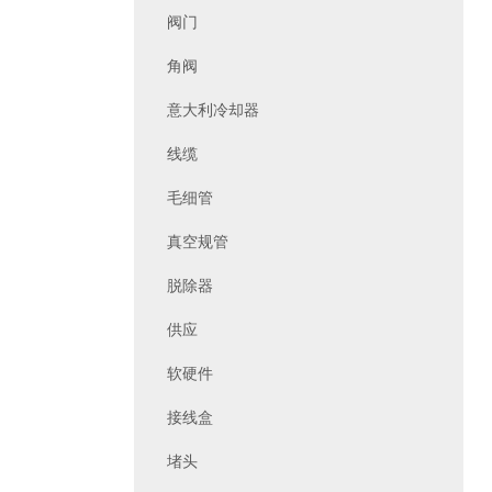
阀门
角阀
意大利冷却器
线缆
毛细管
真空规管
脱除器
供应
软硬件
接线盒
堵头