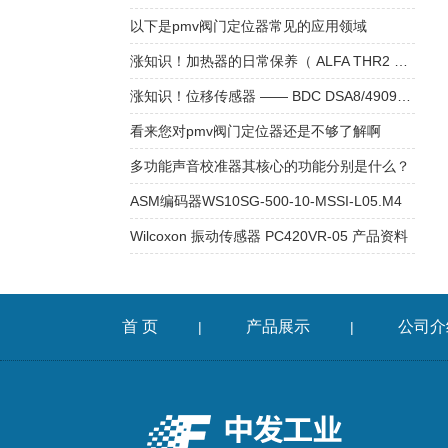
以下是pmv阀门定位器常见的应用领域
涨知识！加热器的日常保养（ ALFA THR2 温控器 ）
涨知识！位移传感器 —— BDC DSA8/4909KS 传感器
看来您对pmv阀门定位器还是不够了解啊
多功能声音校准器其核心的功能分别是什么？
ASM编码器WS10SG-500-10-MSSI-L05.M4
Wilcoxon 振动传感器 PC420VR-05 产品资料
首 页
产品展示
公司介
|
|