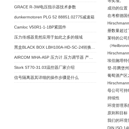
等奖项。
GRACE R-3W电压指示器技术参数
成功的位置
在考察德国
dunkermotoren PLG 52 88851.02775减速箱
Hirsch
Camloc V50R1-1-1BP紧固件
册数量超过
压力传感器竟然应用于如此之多的领域
莱特的公司
（Heilb
黑盒BLACK BOX LBH100A-HD-SC-24转换器支持
Hirschma
AIRCOM MHA-A5P 压力计 压力调节器 产品相关信息
埃伯施塔特
Stork ST70-31.03温控器厂家介绍
登-符腾堡
葡萄酒产区
信号隔离器其详细的操作步骤是什么
Hirschman
母公司可持
持续性
环境管理系
原则和目标
我们的环境
DIN ISO