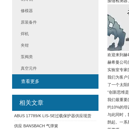
接缝检测
修模器
原装备件
焊机
夹钳
欢迎来到赫
泵阀类
赫希曼公司
真空元件
实验室专家
我们为客户
查看更多
了一个太阳
“创新思维
我们最重要
相关文章
约10%的
与此同时，
ABUS 17789/K LIS-SE过载保护器供应现货
鹊起。一系列
供应 BANSBACH 气弹簧