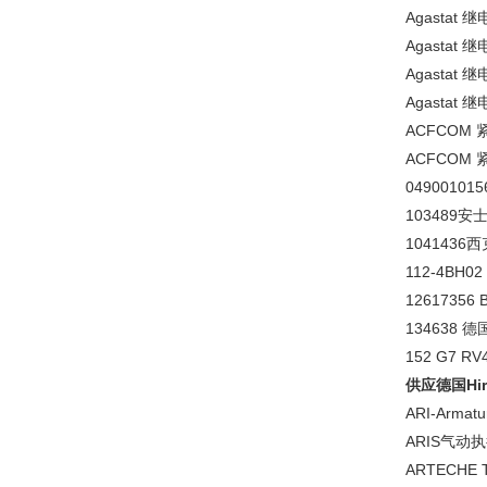
Agastat 继
Agastat 继
Agastat 继
Agastat 继
ACFCOM 紧
ACFCOM 紧
0490010156
103489安
1041436西
112-4BH02
12617356
134638 
152 G7 
供应德国Hirs
ARI-Armat
ARIS气动执行
ARTECHE 