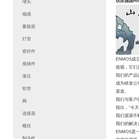
供应德国Hirs
堵头
烟感
蓄能器
灯管
密封件
ENMOS
接插件
值观，它们
我们的产品
液压
成为研发公
软管
渠道。
我们与客户
阀
指出，“今
连接器
我们源源不
我们的解
螺丝
ENMOS
制冷机