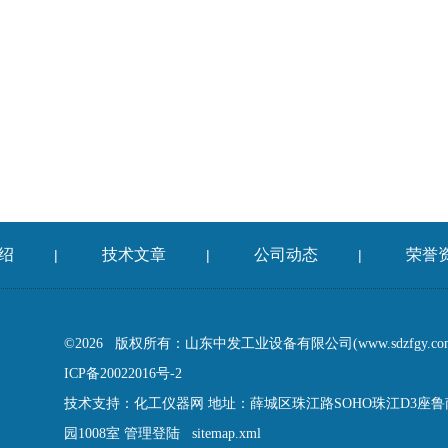
绍
技术文章
公司动态
荣誉
|
|
|
©2026 版权所有：山东中发工业设备有限公司(www.sdzfgy.c
ICP备20022016号-2
技术支持：
化工仪器网
地址：薛城区珠江路SOHO珠江D3座
园1008室
管理登陆
sitemap.xml