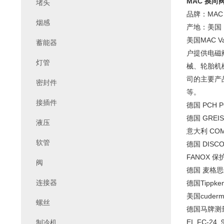
MAC 换向阀 
堵头
品牌：MAC
烟感
产地：美国
美国MAC 
蓄能器
户提供电磁
灯管
械、轮胎机
司的主要产
密封件
等。
接插件
德国 PCH P
德国 GREIS
液压
意大利 COM
软管
德国 DISCO
FANOX 保
阀
德国 麦格思维
连接器
德国Tippke
美国cuderm
螺丝
德国马牌测量
EI FC-24
制冷机