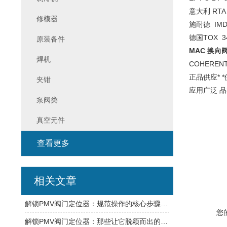
意大利 RTA
修模器
施耐德 IMD
德国TOX 34
原装备件
MAC 换向阀 
焊机
COHEREN
正品供应* 
夹钳
应用广泛 品
泵阀类
真空元件
查看更多
相关文章
解锁PMV阀门定位器：规范操作的核心步骤梳理
您
解锁PMV阀门定位器：那些让它脱颖而出的隐藏优点，一文说透