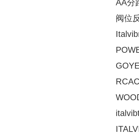
AA分
阀位反
Italv
POWE
GOYE
RCAC
WOOD
italv
ITALV