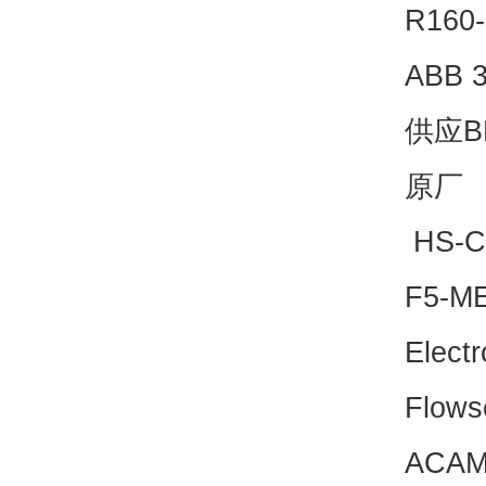
R16
ABB 
供应BL
原厂
HS-C
F5-M
Elect
Flow
ACA