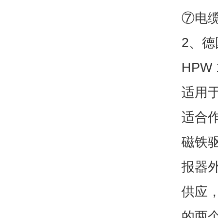
⑦电缆
2、德国
HPW
适用
适合
磁铁驱
报器
供应，
的两