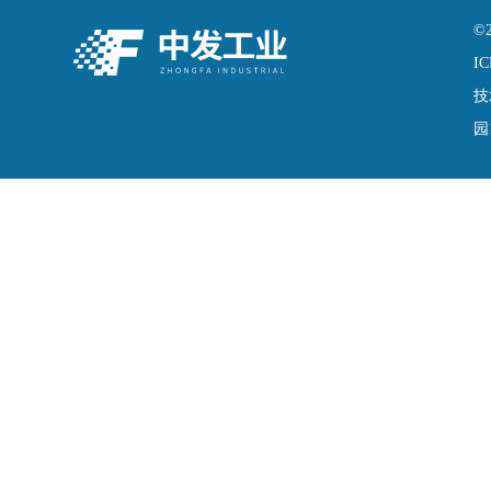
©
IC
技
园