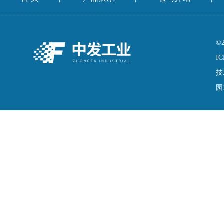
©
IC
技
园