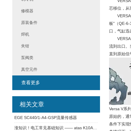
VERSA
芯移位，从
修模器
VERSA
原装备件
板"（QE-
口，气缸迅
焊机
VERSA
夹钳
流到出口。
直到原始信
泵阀类
真空元件
查看更多
相关文章
Versa V
原始的，通
EGE SC440/1-A4-GSP流量传感器
条件下实现
涨知识！电工常见基础知识 —— atas K10A6-00 测速电机