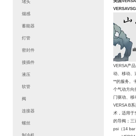
美国VERSA 
堵头
VERSA
VSG
烟感
蓄能器
灯管
密封件
接插件
VERSA产品
动、移动、
液压
**的服务。卡
软管
个气动方向
门驱动、移
阀
VERSA
连接器
术，适用于
的导阀；三
螺丝
psi（14 
制冷机