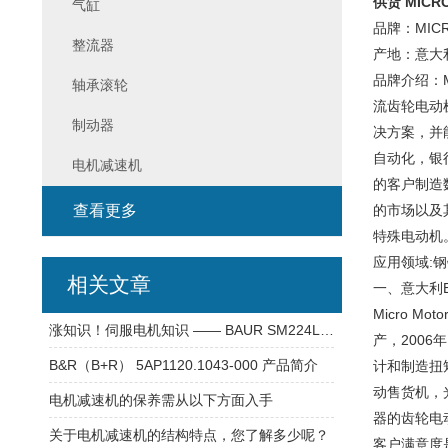
供货 MICRO
气缸
品牌：MICR
整流器
产地：意大
品牌介绍：M
轴承滚轮
流齿轮电动
制动器
决方案，并
自动化，银
电机减速机
的客户制造
查看更多
的市场以及
特殊电动机。
应用领域:
相关文章
一、意大利EN
Micro 
涨知识！伺服电机知识 —— BAUR SM224L(1)-12-LIFY 电机
产，2006年
B&R（B+R） 5AP1120.1043-000 产品简介
计和制造扭
动售货机，
电机减速机的保养需从以下方面入手
器的齿轮电
关于电机减速机的结构特点，您了解多少呢？
客户满意度