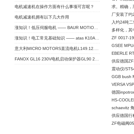
电机减速机在操作方面有什么事项可言呢？
求。精确，严
厂安装了约
电机减速机拥有以下几大作用
入约24吨二
涨知识！低压伺服电机 —— BAUR MOTION CONTROL SM224L 步进电机
多样化，其
ZF 0017-1
涨知识！电工常见基础知识 —— atas K10A6-00 测速电机
GSEE MPU
意大利MICRO MOTORS直流电机L149.12.90参数
EBERLE RT
FANOX GL16 230V电机启动保护器GL90 230V技术参数
供应德国ZF
震动仪/ST54
GGB bush
VERSA VS
德国inpotr
HS-COOLE
schaevitz
供应德国行程开
ZF电磁阀050