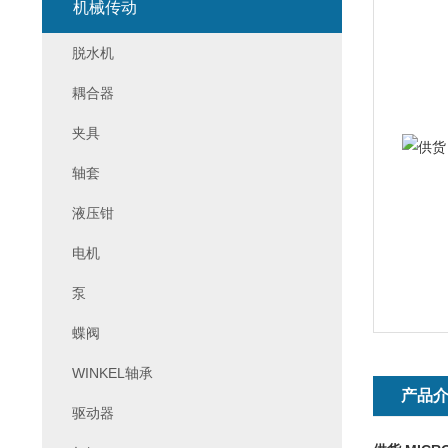
机械传动
脱水机
耦合器
夹具
轴套
液压钳
电机
泵
蝶阀
WINKEL轴承
产品
驱动器