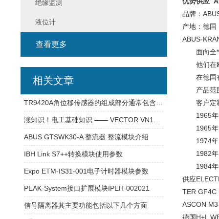
优势供应 AB
绝缘监测
品牌：ABUS
液位计
产地：德国
ABUS-K
查看更多
面向全*
他们在欧洲
在德国有
相关文章
产品范围：
TR9420A角位移传感器的组成部分通常包含以下核心模块
客户定制
1965年 We
涨知识！电工基础知识 —— VECTOR VN1640A 通讯模块
1965年 在
ABUS GTSWK30-A 整流器 整流模块介绍
1974年 
1982年 
IBH Link S7++转换模块使用参数
1984年 推
Expo ETM-IS31-001电子计时器模块参数
供应ELECT
PEAK-System接口扩展模块IPEH-002021
TER GF4C
ASCON M3
信号隔离器其主要功能包括以下几个方面
德国H+L WE