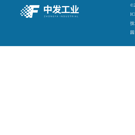
©
IC
技
园