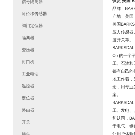
供货 美国 Ba
信号隔离器
品牌：BARK
角位移传感器
产地：美国
美国BARK
阀门定位器
压力传感器、
隔离器
度开关等。
BARKSD
变压器
Co.的一个
封口机
工、石油和天
都有自己的技
工业电话
地工作着，
温控器
念，用专业
案。
定位器
BARKS
路由器
工、发电、
和认同，BA
开关
于电气、钢
让用户体验
接头