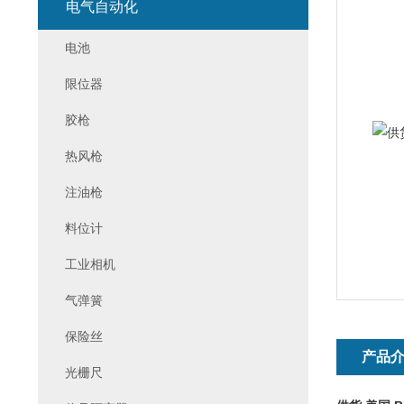
电气自动化
电池
限位器
胶枪
热风枪
注油枪
料位计
工业相机
气弹簧
保险丝
产品
光栅尺