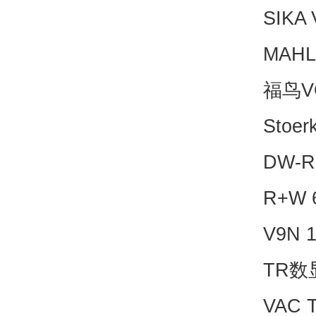
SIKA
MAHL
福鸟V
Stoe
DW-R
R+W 
V9N 
TR数
VAC 