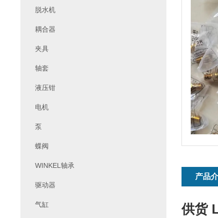
脱水机
耦合器
夹具
轴套
液压钳
电机
泵
蝶阀
WINKEL轴承
产品
驱动器
气缸
供货 L