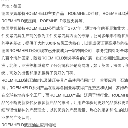
产地：德国
德国罗姆希特ROEMHELD主要产品：ROEMHELD油缸、ROEMHEL
ROEMHELD液压阀、ROEMHELD液压夹具等。
德国罗姆希特ROEMHELD公司成立于1707年，通过多年的开展和
件夹紧刀具生产商的作为工件夹紧刀具方面的专家，公司多年来不断扩展，
的事务基础，提供了大约300多名员工为核心，以完成保证更高规范的
德国ROEMHELD公司现在已开展成为一家跨国公司，事务范围针对
几百个海外国家，随着ROEMHELD海外事务的扩展，出口份额比重加大
洲，北美，亚洲等相继建立了分公司和经销商网络，如：英国，法国，
统，高效的出售和服务赢得了良好的口碑。
ROEMHELD液压油缸以及液压夹具产品使用范围广泛，首要应用：
展，ROEMHELD系列产品在世界各国业界获得广泛赞赏和认同，罗姆希
在全球各地有多个工厂，而ROEMHELD产品广泛用于轿行业。ROEM
品的不断更新换代及很多新产品的推出，让用户体验到更好的品质和更高
细节谨慎精神的产品理念，以其优良的产品质量、热心的服务和*进的技
业界的广泛认同。
ROEMHELD液压油缸应用领域：