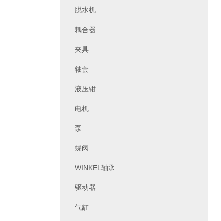
脱水机
耦合器
夹具
轴套
液压钳
电机
泵
蝶阀
WINKEL轴承
驱动器
气缸