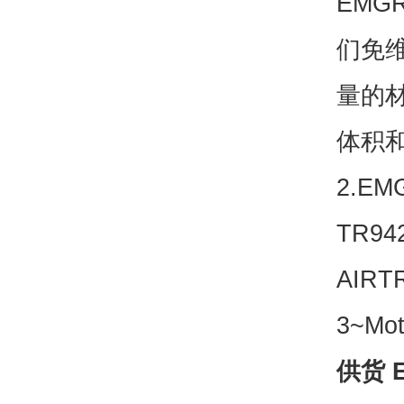
EM
们免
量的
体积
2.E
TR9
AIRT
3~Mo
供货 E