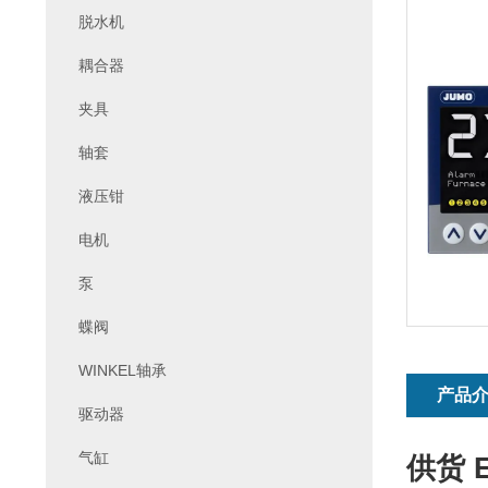
脱水机
耦合器
夹具
轴套
液压钳
电机
泵
蝶阀
WINKEL轴承
产品
驱动器
气缸
供货 E