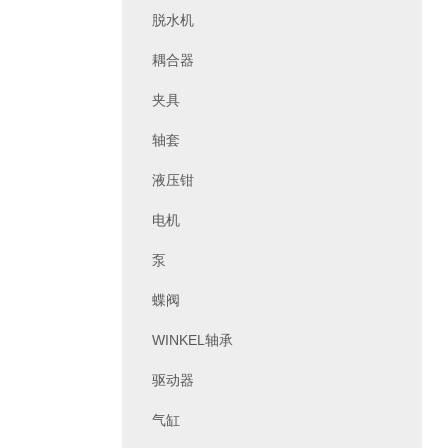
脱水机
耦合器
夹具
轴套
液压钳
电机
泵
蝶阀
WINKEL轴承
驱动器
气缸