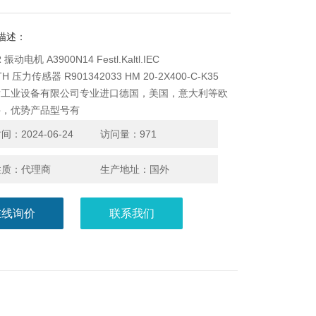
描述：
振动电机 A3900N14 Festl.Kaltl.IEC
H 压力传感器 R901342033 HM 20-2X400-C-K35
发工业设备有限公司专业进口德国，美国，意大利等欧
件，优势产品型号有
,只要是欧美进口品牌都可以发给我问问看，希望有更
：2024-06-24
访问量：971
的机会。现货库存可当天发出，诚信经营，值得信赖。
性质：代理商
生产地址：国外
在线询价
联系我们