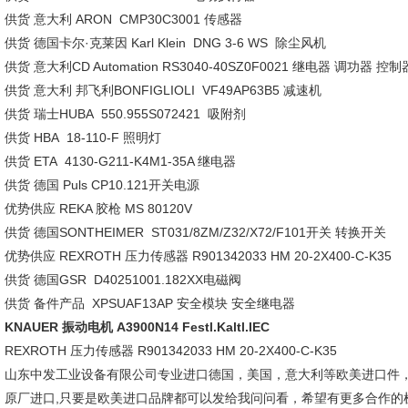
供货 意大利 ARON CMP30C3001 传感器
供货 德国卡尔·克莱因 Karl Klein DNG 3-6 WS 除尘风机
供货 意大利CD Automation RS3040-40SZ0F0021 继电器 调功器 控制
供货 意大利 邦飞利BONFIGLIOLI VF49AP63B5 减速机
供货 瑞士HUBA 550.955S072421 吸附剂
供货 HBA 18-110-F 照明灯
供货 ETA 4130-G211-K4M1-35A 继电器
供货 德国 Puls CP10.121开关电源
优势供应 REKA 胶枪 MS 80120V
供货 德国SONTHEIMER ST031/8ZM/Z32/X72/F101开关 转换开关
优势供应 REXROTH 压力传感器 R901342033 HM 20-2X400-C-K35
供货 德国GSR D40251001.182XX电磁阀
供货 备件产品 XPSUAF13AP 安全模块 安全继电器
KNAUER 振动电机 A3900N14 Festl.Kaltl.IEC
REXROTH 压力传感器 R901342033 HM 20-2X400-C-K35
山东中发工业设备有限公司专业进口德国，美国，意大利等欧美进口件
原厂进口,只要是欧美进口品牌都可以发给我问问看，希望有更多合作的