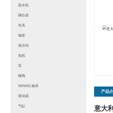
脱水机
耦合器
夹具
轴套
液压钳
电机
泵
蝶阀
WINKEL轴承
产品
驱动器
气缸
意大利I