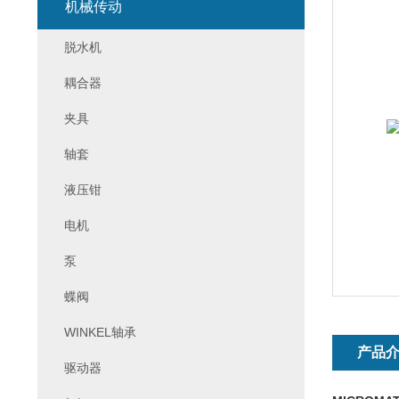
机械传动
脱水机
耦合器
夹具
轴套
液压钳
电机
泵
蝶阀
WINKEL轴承
产品
驱动器