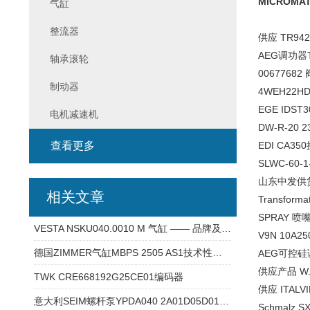
MICROMAT
气缸
整流器
供应 TR94
AEG调功器TH
轴承滚轮
00677682 
制动器
4WEH22HD
EGE IDST
电机减速机
DW-R-20 2
查看更多
EDI CA3
SLWC-60-1
山东中发供货 
相关文章
Transforma
SPRAY 喷嘴
VESTA NSKU040.0010 M 气缸 —— 品牌及产品介绍
V9N 10A2
德国ZIMMER气缸MBPS 2505 AS1技术性能文章
AEG可控
供应产品 W.
TWK CRE668192G25CE01编码器
供应 ITALV
意大利SEIM螺杆泵YPDA040 2A01D05D0100相关文章
Schmalz 