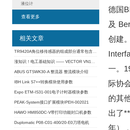
液位计
德国BI
查看更多
及 Be
创建。
相关文章
TR9420A角位移传感器的组成部分通常包含以下核心模块
Int
涨知识！电工基础知识 —— VECTOR VN1640A 通讯模块
一。19
ABUS GTSWK30-A 整流器 整流模块介绍
际协会
IBH Link S7++转换模块使用参数
Expo ETM-IS31-001电子计时器模块参数
的其他
PEAK-System接口扩展模块IPEH-002021
出了*
HAWO HM850DC-V带打印功能封口机参数
Duplomatic P08-C01-400/20-E0刀塔电机
年），以