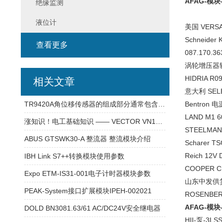
AFAG-模块-
绝缘监测
液位计
美国 VERSA
Schneide
查看更多
087.170.3
涡轮增压器转
HIDRIA R
相关文章
意大利 SEL
TR9420A角位移传感器的组成部分通常包含以下核心模块
Bentron 电
LAND M1 6
涨知识！电工基础知识 —— VECTOR VN1640A 通讯模块
STEELMAN
ABUS GTSWK30-A 整流器 整流模块介绍
Scharer 
Reich 12V
IBH Link S7++转换模块使用参数
COOPER C
Expo ETM-IS31-001电子计时器模块参数
山东中发供货 
PEAK-System接口扩展模块IPEH-002021
ROSENBERG
AFAG-模块-
DOLD BN3081.63/61 AC/DC24V安全继电器
HII-泵-3LS