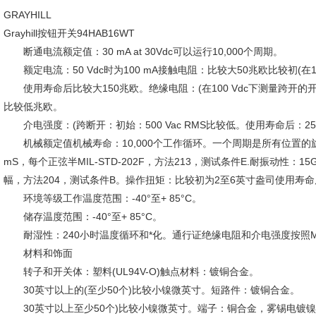
GRAYHILL
Grayhill按钮开关94HAB16WT
断通电流额定值：30 mA at 30Vdc可以运行10,000个周期。
额定电流：50 Vdc时为100 mA接触电阻：比较大50兆欧比较初(在10 
使用寿命后比较大150兆欧。绝缘电阻：(在100 Vdc下测量跨开的开关触
比较低兆欧。
介电强度：(跨断开：初始：500 Vac RMS比较低。使用寿命后：250 
机械额定值机械寿命：10,000个工作循环。一个周期是所有位置的旋转
mS，每个正弦半MIL-STD-202F，方法213，测试条件E.耐振动性：15G时10
幅，方法204，测试条件B。操作扭矩：比较初为2至6英寸盎司使用寿命
环境等级工作温度范围：-40°至+ 85°C。
储存温度范围：-40°至+ 85°C。
耐湿性：240小时温度循环和*化。通行证绝缘电阻和介电强度按照MIL-
材料和饰面
转子和开关体：塑料(UL94V-O)触点材料：镀铜合金。
30英寸以上的(至少50个)比较小镍微英寸。短路件：镀铜合金。
30英寸以上至少50个)比较小镍微英寸。端子：铜合金，雾锡电镀