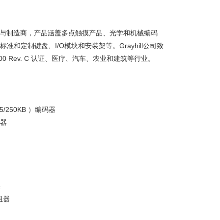
器件设计与制造商，产品涵盖多点触摸产品、光学和机械编码
和定制键盘、I/O模块和安装架等。Grayhill公司致
 Rev. C 认证、医疗、汽车、农业和建筑等行业。
25/250KB ）编码器
护器
关
电阻器