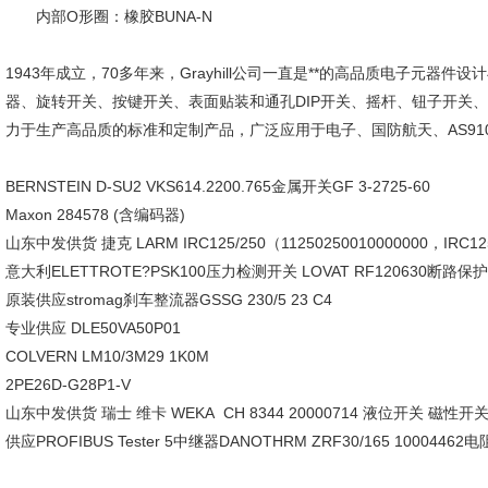
内部O形圈：橡胶BUNA-N
1943年成立，70多年来，Grayhill公司一直是**的高品质电子元
器、旋转开关、按键开关、表面贴装和通孔DIP开关、摇杆、钮子开关、标准
力于生产高品质的标准和定制产品，广泛应用于电子、国防航天、AS9100
BERNSTEIN D-SU2 VKS614.2200.765金属开关GF 3-2725-60
Maxon 284578 (含编码器)
山东中发供货 捷克 LARM IRC125/250（11250250010000000，IRC1
意大利ELETTROTE?PSK100压力检测开关 LOVAT RF120630断路保
原装供应stromag刹车整流器GSSG 230/5 23 C4
专业供应 DLE50VA50P01
COLVERN LM10/3M29 1K0M
2PE26D-G28P1-V
山东中发供货 瑞士 维卡 WEKA CH 8344 20000714 液位开关 磁性开
供应PROFIBUS Tester 5中继器DANOTHRM ZRF30/165 10004462