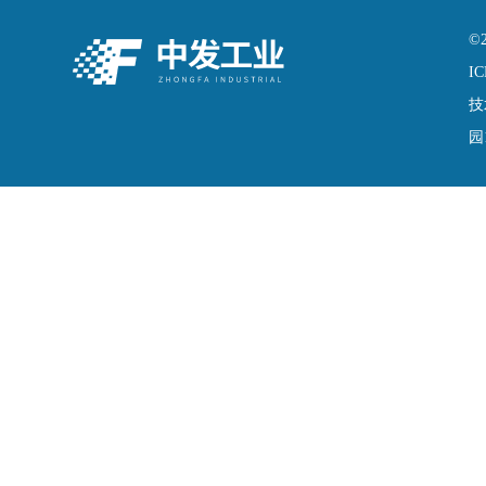
©
IC
技
园