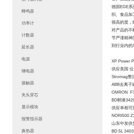
德国EGE
蜂鸣器
织、食品加
很高的度，
功率计
对产品的不
计数器
节严谨精神
到行业内的
延长器
电源
XP Power
供应美国 位置
继电器
Stromag整
接触器
ABB去离子罐Q
OMRON F3
夹头穿芯
BD鞘液342
显示模块
供应单相可控
NORI500
报警指示器
山东中发供货 
换热器
BD 5L 34