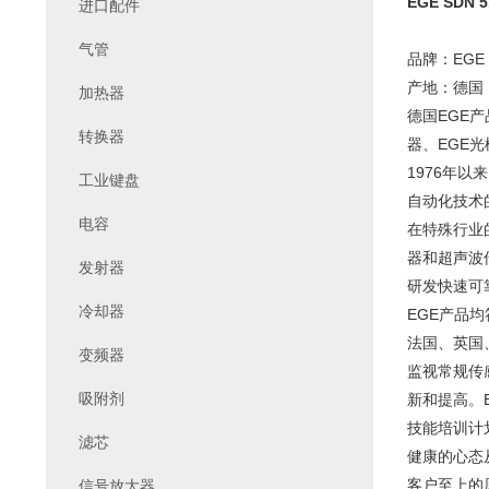
EGE SDN 5
进口配件
气管
品牌：EGE
产地：德国
加热器
德国EGE产
转换器
器、EGE光
1976年
工业键盘
自动化技术
电容
在特殊行业
器和超声波
发射器
研发快速可
冷却器
EGE产品均
法国、英国
变频器
监视常规传
吸附剂
新和提高。
技能培训计
滤芯
健康的心态
客户至上的
信号放大器