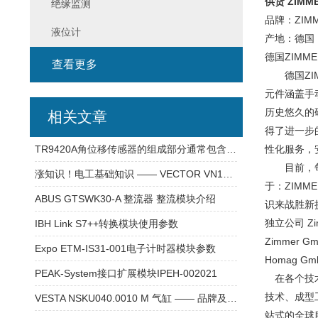
供货 ZIMM
绝缘监测
品牌：ZIM
液位计
产地：德国
德国ZIM
查看更多
德国ZIMM
元件涵盖手
历史悠久的
相关文章
得了进一步
TR9420A角位移传感器的组成部分通常包含以下核心模块
性化服务，安
目前，每年
涨知识！电工基础知识 —— VECTOR VN1640A 通讯模块
于：ZIM
ABUS GTSWK30-A 整流器 整流模块介绍
识来战胜新
独立公司 Zim
IBH Link S7++转换模块使用参数
Zimmer Gm
Expo ETM-IS31-001电子计时器模块参数
Homag G
PEAK-System接口扩展模块IPEH-002021
在各个技术
技术、成型
VESTA NSKU040.0010 M 气缸 —— 品牌及产品介绍
站式的全球服