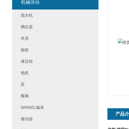
机械传动
脱水机
耦合器
夹具
轴套
液压钳
电机
泵
蝶阀
WINKEL轴承
产品
驱动器