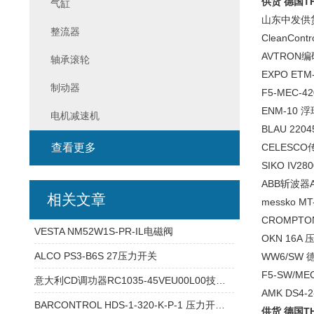
供货 德国T
气缸
山东中发供货
整流器
CleanContr
AVTRON编码
轴承滚轮
EXPO ETM
制动器
F5-MEC-4
ENM-10
电机减速机
BLAU 220
查看更多
CELESCO传感
SIKO IV2
ABB斩波器A
相关文章
messko MT
CROMPTO
VESTA NM52W1S-PR-IL电磁阀
OKN 16A
ALCO PS3-B6S 27压力开关
WW6/SW 
F5-SW/ME
意大利CD调功器RC1035-45VEU00L00技术参数
AMK DS4-
BARCONTROL HDS-1-320-K-P-1 压力开关 产品资料
供货 德国T