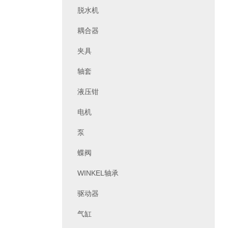
脱水机
耦合器
夹具
轴套
液压钳
电机
泵
蝶阀
WINKEL轴承
驱动器
气缸