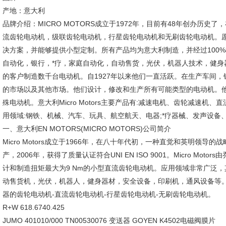
产地：意大利
品牌介绍：MICRO MOTORS成立于1972年，目前有48年创办历史
流齿轮电动机，级联齿轮电动机，行星齿轮电动机和无刷齿轮电动机。
决方案，并能够提供小型定制。所有产品均为意大利制造，并经过100
自动化，银行，*疗，家庭自动化，自动售货，光伏，机器人技术，健身
的客户制造数千台电动机。自1927年以来他们一直活跃。在生产车间
的市场以及其他市场。他们设计，修改和生产所有可能类型的电动机。
殊电动机。意大利Micro Motors主要产品有:减速电机、齿轮减速
用领域:钢铁、机械、汽车、玩具、航空航天、电器;*疗器械、发声设备
一、意大利EN MOTORS(MICRO MOTORS)公司简介
Micro Motors成立于1966年，在八十年代初，一种直觉和英明领
产，2006年，获得了质量认证符合UNI EN ISO 9001。Micro Motors由
计和制造扭矩最大为9 Nm的小型直流齿轮电动机。应用领域非常广泛
动售货机，光伏，机器人，健身器材，安全设备，印刷机，通风设备等。
器的齿轮电动机-直流齿轮电动机-行星齿轮电动机-无刷齿轮电动机。
R+W 618.6740.425
JUMO 401010/000 TN00530076 变送器 GOYEN K4502电磁阀膜片