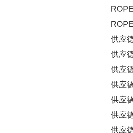
ROPE
ROPE
供应德
供应德
供应德
供应德
供应德
供应德
供应德