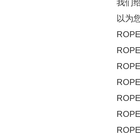
我们
以为
ROPE
ROPE
ROPE
ROPE
ROPE
ROPE
ROPE