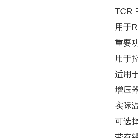
TCR 
用于RO
重要
用于控
适用于
增压
实际温
可选择
带有