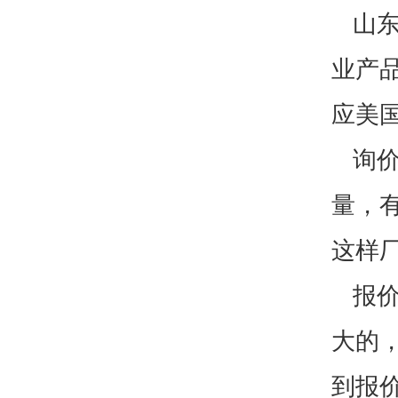
山东
业产
应美
询价
量，
这样
报价
大的
到报