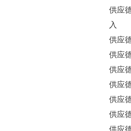
供应德
入
供应德
供应德
供应德
供应德
供应德
供应德
供应德