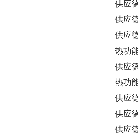
供应德
供应德
供应德
热功
供应德
热功
供应德
供应德
供应德