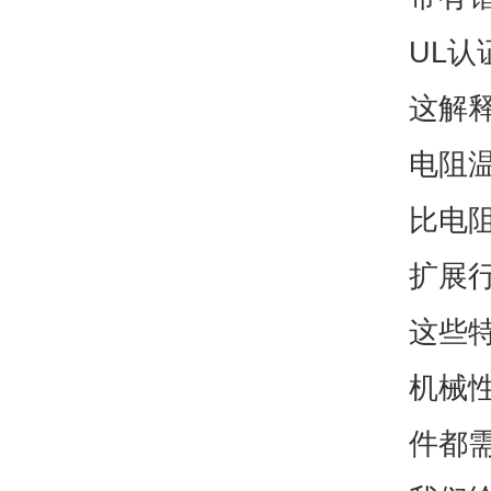
UL认
这解
电阻
比电
扩展
这些
机械
件都