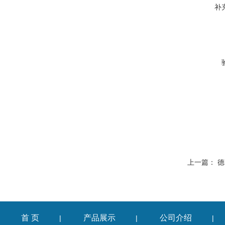
补
上一篇：
德
首 页
产品展示
公司介绍
|
|
|