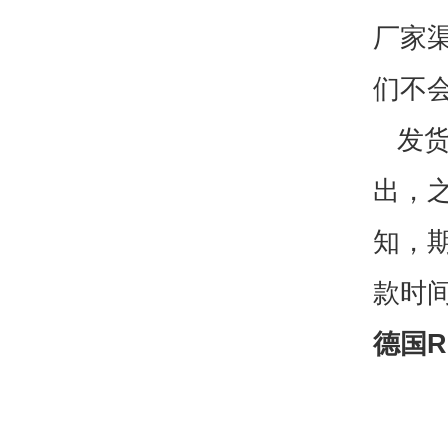
厂家
们不
发货
出，
知，
款时
德国R