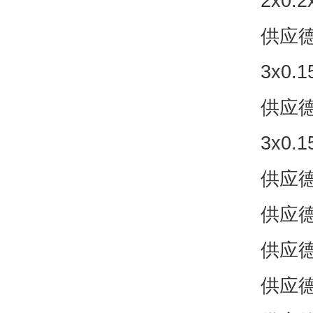
2x0.2
供应德
3x0.1
供应德
3x0.1
供应德
供应德
供应德
供应德