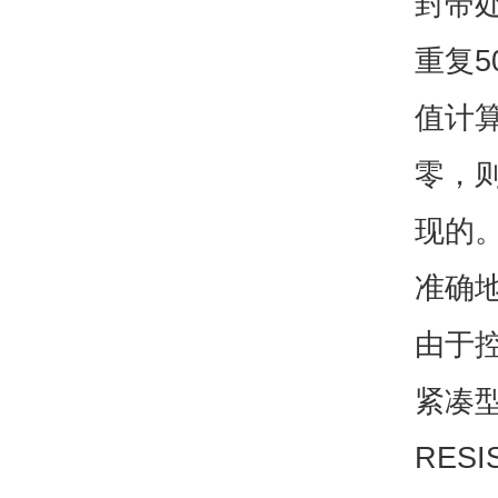
封带
重复
值计
零，
现的
准确
由于
紧凑
RES