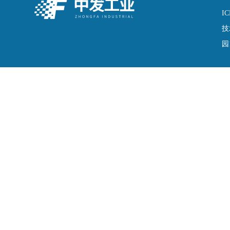
IC
技
园