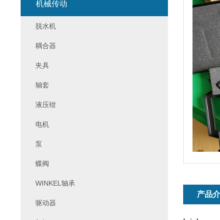
机械传动
脱水机
耦合器
夹具
轴套
液压钳
电机
泵
蝶阀
WINKEL轴承
产品
驱动器