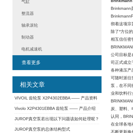
brinkman
气缸
Brinkman
整流器
Brinkm
彻着这项宗
轴承滚轮
除了*方位
制动器
相互信任密切
BRINKM
电机减速机
公司目标是
查看更多
司正式成立
各种液压产
可随时派往
相关文章
泵，在不同
业和饮料行
VIVOIL 齿轮泵 X2P4302EBBA —— 产品资料
BRINK
Vivolo X2P4301EBBA 齿轮泵 —— 产品介绍
炭、塑料、
认同，BRI
JUROP真空泵若出现以下问题该如何处理呢？
在全球各地
JUROP真空泵的总体结构型式
不断更新换