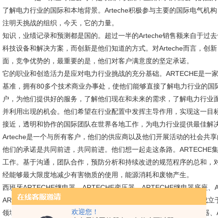
了解电力行业的国际和本地背景。Arteche积极参与主要的国际电气机构：I
注明天挑战的组织，今天，它的力量。
知识，业绩记录和预测都是国的。超过一半的Arteche销售额来自于
科技设备和解决方案，而创新是他们知道的方式。对Arteche而言，
面，竞争优势的，最重要的是，他们对客户满意度的坚定承诺。
它的职业和创造活力是应对电力行业挑战的充分基础。ARTECHE是
基准，拥有80多个技术商业办事处，使他们能够直接了解电力行业的国
户，为他们提供好的服务，了解他们现在和未来的需求，了解电力行业
并利用出现的机会。他们希望在行业配置中发挥主导作用，实现这一目
接近，透明和协作的国际团队在世界各地工作，为电力行业提供最佳解决方
Arteche是一个与所有客户，他们的供应商以及他们开展活动的社会共
他们的承诺是共同前进，共同前进。他们想一起走这条路。ARTECH
工作。基于沟通，团队合作，预防分析和持续改进的规范程序的总和，对
经能够最大限度地减少有害物质的使用，能源消耗和废物产生。
西班牙ARTECHE继电器、ARTECHE变压器、ARTECHE继电器底座、
ARTECHE继电器、ARTECHE插座等全系列产品。ARTECHE公司
欢迎您！
领域的研究，为用户提供产品（ARTECHE中继器、ARTECHE变压器、