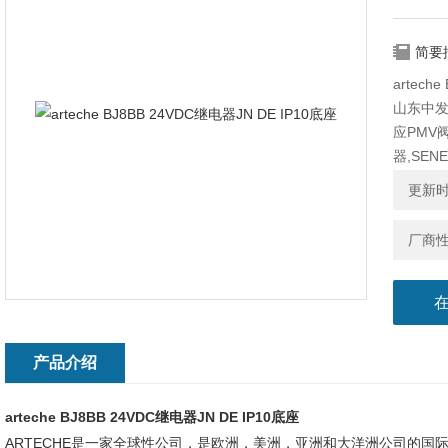
简要
artech
山东中
应PMV
器,SEN
器,PIX
更新时间
要是欧
会。
厂商
产品介绍
arteche BJ8BB 24VDC继电器JN DE IP10底座
ARTECHE是一家全球性公司，是欧洲，美洲，亚洲和大洋洲公司的国