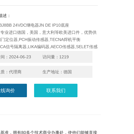
描述：
e BJ8BB 24VDC继电器JN DE IP10底座
发专业进口德国，美国，意大利等欧美进口件，优势供
阀门定位器,PCH振动传感器,TECNA焊机平衡
ECA信号隔离器,LIKA编码器,AECO传感器,SELET传感
SYS温控器PIZZATO限位开关等品牌，原厂进口，*,只
：2024-06-23
访问量：1219
美进口品牌都可以发给我问问看，希望有更多合作的机
性质：代理商
生产地址：德国
在线询价
联系我们
际基准，拥有80多个技术商业办事处，使他们能够直接