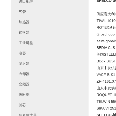
SHELCO-滤
进口配件
气管
供应意大利LIK
TIVAL 1010
加热器
ROTEX马达SW
转换器
Groschopp 
saint-goba
工业键盘
BEDIA CL
电容
美国STEE
Block BUS
发射器
山东中发供货 
冷却器
VACF-B-K1
ZF-4161
变频器
山东中发供货
吸附剂
ROQUET 1L
TELWIN 
滤芯
SIKA VT2
SHELCO-滤
信号放大器