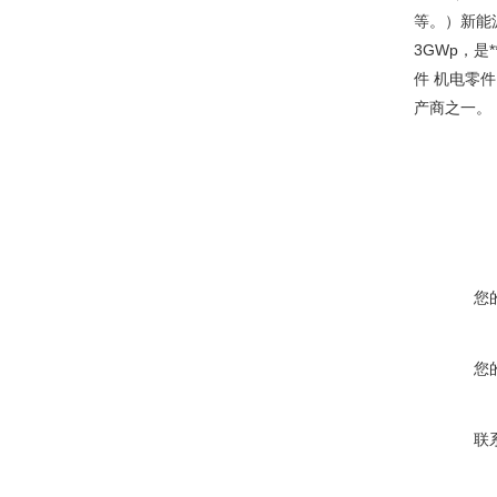
等。）新能
3GWp，
件 机电零
产商之一。
您
您
联