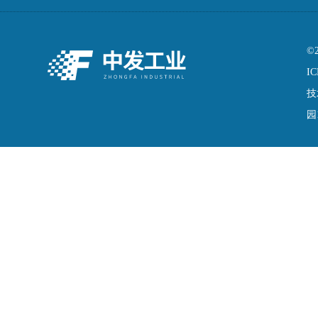
©
IC
技
园