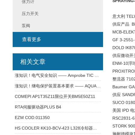
SPRAYING
张力计
压力开关
意大利 TEL
供应产品 BRI
泵阀
MCB-ELEK
查看更多
GF 3-255
DOLD IK87
供应微动开关MN
相关文章
ENM-10
PROXITRO
涨知识！电气安全知识 —— Amprobe TIC 300 PRO 高压检测器
整流器 7102
涨知识！继电保护装置基本要求 —— AQUA-BOY HMIII木材通用水分测试仪
Baumer G
供应 SANDP
COMEPI AP1T35Z11限位开关BM5E50Z11
SUCO 0180
RTA伺服驱动器PLUS B4
美国 IPD 电
EZM COD.011350
RSC2831-6
STORK 90
HS COOLER KK10-BCV-423 L328冷却器的使用
施耐德模块TB