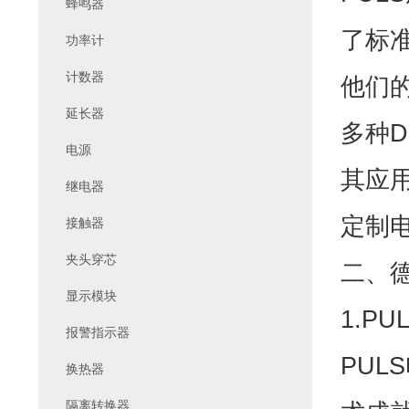
蜂鸣器
了标
功率计
计数器
他们
延长器
多种
电源
其应
继电器
定制
接触器
夹头穿芯
二、德
显示模块
1.PU
报警指示器
PUL
换热器
隔离转换器