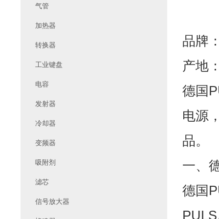
气管
加热器
品牌：
转换器
产地
工业键盘
电容
德国P
发射器
电源
冷却器
品。
变频器
一、德
吸附剂
滤芯
德国P
信号放大器
PUL