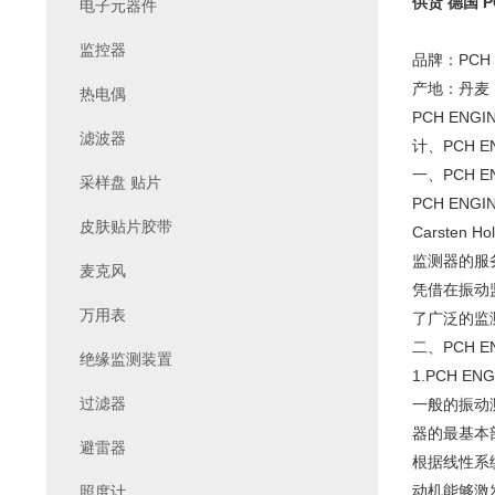
供货 德国 P
电子元器件
监控器
品牌：PCH 
产地：丹麦
热电偶
PCH EN
滤波器
计、PCH 
一、PCH E
采样盘 贴片
PCH EN
皮肤贴片胶带
Carsten
监测器的服
麦克风
凭借在振动
万用表
了广泛的监
二、PCH E
绝缘监测装置
1.PCH E
过滤器
一般的振动
器的最基本
避雷器
根据线性系
动机能够激
照度计