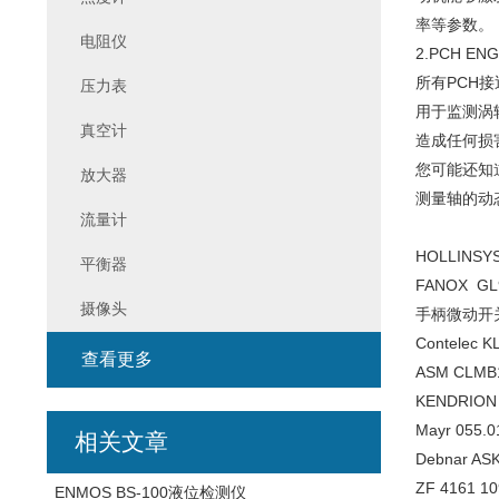
率等参数。
电阻仪
2.PCH E
所有PCH接
压力表
用于监测涡
真空计
造成任何损
您可能还知
放大器
测量轴的动
流量计
HOLLINSY
平衡器
FANOX GL
摄像头
手柄微动开关M
Contelec 
查看更多
ASM CLMB1
KENDRION
Mayr 055
相关文章
Debnar AS
ZF 4161
ENMOS BS-100液位检测仪