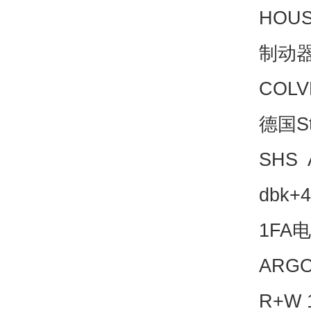
HOUS
制动器
COLV
德国St
SHS 
dbk+
1FA
ARGO
R+W 