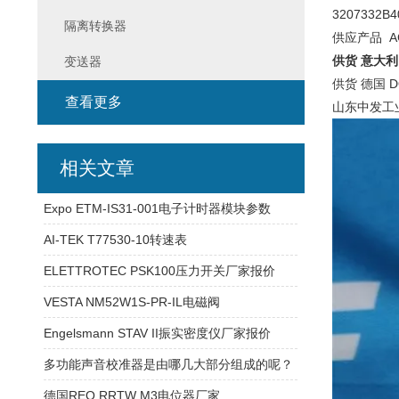
3207332B
隔离转换器
供应产品 AG
供货 意大利 F
变送器
供货 德国 DOL
查看更多
山东中发工
相关文章
Expo ETM-IS31-001电子计时器模块参数
AI-TEK T77530-10转速表
ELETTROTEC PSK100压力开关厂家报价
VESTA NM52W1S-PR-IL电磁阀
Engelsmann STAV II振实密度仪厂家报价
多功能声音校准器是由哪几大部分组成的呢？
德国REO RRTW M3电位器厂家