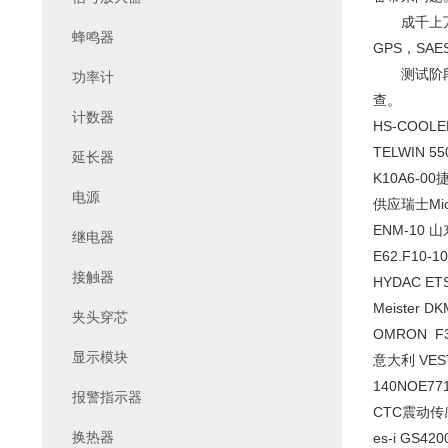
成千上万的
蜂鸣器
GPS，SA
测试阶段是
功率计
查。
计数器
HS-COOLER
TELWIN 
延长器
K10A6-0
电源
供应瑞士Micr
ENM-10
继电器
E62.F10-1
接触器
HYDAC ETS
Meister D
夹头穿芯
OMRON F3
显示模块
意大利 VES
140NOE77
报警指示器
CTC震动传感
换热器
es-i GS4