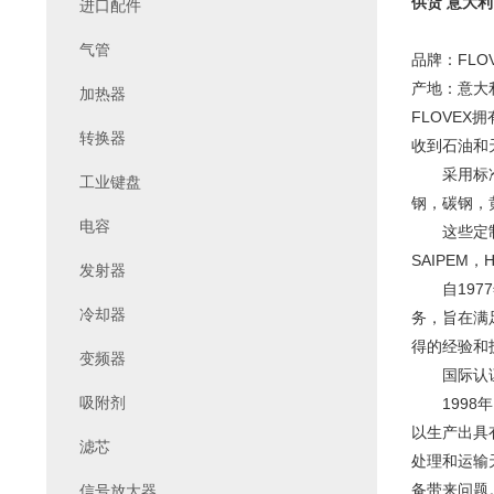
供货 意大利 F
进口配件
气管
品牌：FLOV
产地：意大
加热器
FLOVE
转换器
收到石油和
采用标准化
工业键盘
钢，碳钢，
电容
这些定制型
SAIPEM，H
发射器
自1977
冷却器
务，旨在满足
得的经验和
变频器
国际认证
吸附剂
1998年，
以生产出具有
滤芯
处理和运输
备带来问题
信号放大器