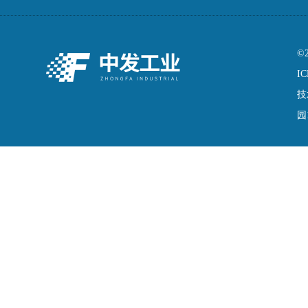
©
IC
技
园