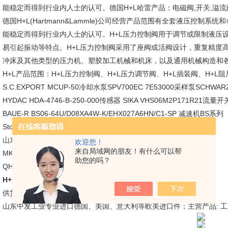
能稳定而得到行业内人士的认可。德国H+L哈雷产品：电磁阀,开关,溢流阀
德国H+L(Hartmann&Lammle)公司经营产品范围有全套液压控
能稳定而得到行业内人士的认可。H+L压力控制阀用于调节或限制液压
易引起振动等特点。H+L压力控制阀采用了座阀或活阀设计，重复精度
冲床及其他类型的压力机、塑胶加工机械和机床，以及通用机械构造和
H+L产品范围：H+L压力控制阀、H+L压力调节阀、H+L插装阀、H+L阻
S.C.EXPORT MCUP-50冷却水泵SPV700EC 7E53000采样泵SCHWAR
HYDAC HDA-4746-B-250-000传感器 SIKA VHS06M2P171R21流量开
BAUE-R BS06-64U/D08XA4W-K/EHX027A6HN/C1-SP 减速机BS系列
Stoerk ST70-31.02P温控器
山东中发供货 德国 EGE P11298 SDN 552/3 GAPP 电子元器件
欢迎您！
来自局域网的朋友！有什么可以帮
MK155J40RL\1.5UF±5% 400V 50/60HZ电容MK146J40RL原厂SK
助您的吗？
QHLP40X50AGU01密封圈 德国KACO
H+L DS-250-PO-300-S-P 电磁阀
供货 LIKA CC-PB 接头 编码器附件
山东中发工业专业进口德国、美国、意大利等欧美进口件；主营产品: 工