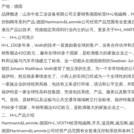
产地：德国
品牌概述：山东中发工业设备有限公司主要销售德国哈雷H+L电磁阀，H+L
控制阀等系列产品,德国Hartmann&Lammle公司经营产品范围有全
液压产品以技术、性能稳定而得到行业内士的认可。更多关于H+L,HARTM
一、H+L公司简介
H+L,150多年来，Voith的技术一直激励着全球的客户，业务合作伙伴和员工
销售额达43亿欧元，遍布全球60多个国家，是欧洲最大的家族企业之
料和运输与汽车市场建立了标准。这一切都从在德国南部的Swabian Jura
锁匠Johann Matthäus Voith接管了他父亲的生意。为一个非
福伊特。然后很多事情发生了。小商人的车间已经成为一个全球性的球
一家族企业的传统和风格，包括有义务进行环保，清洁和公平交易，并
福伊特是一家全球性高科技集团。凭借包括系统、产品、服务以及数字
气、造纸、原材料以及运输与公共交通等领域树立行业标准。福伊特集团创建
约60多个国家，年销售额达42亿欧元，是欧洲最大的家族企业之一。
二、H+L产品介绍
Hartmann&Lammle,德国H+L,VOITH哈雷电磁阀,开关,溢流阀,减压阀
德国Hartmann&Lammle公司经营产品范围有全套液压控制系统和