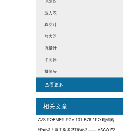
电阻仪
压力表
真空计
放大器
流量计
平衡器
摄像头
查看更多
相关文章
AVS ROEMER PGV-131-B76-1FO 电磁阀 溢流阀 产品介绍
涨知识！电工常备基础知识 —— ASCO E290B045PDB79 电磁阀