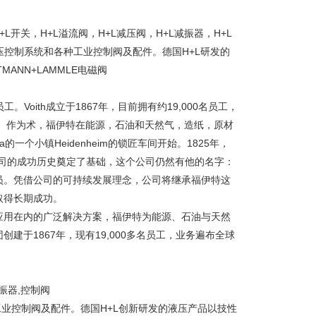
开关，H+L溢流阀，H+L减压阀，H+L减振器，H+L
套液压控制系统和各种工业控制阀及配件。德国H+L研发的
ANN+LAMMLE电磁阀
。Voith成立于1867年，目前拥有约19,000名员工，
一。作为术，福伊特在能源，石油和天然气，造纸，原材
的一个小镇Heidenheim的锁匠车间开始。1825年，
常特殊的公司的成功历史奠定了基础，这个公司仍然有他的名字：
员。凭借公司的可持续发展理念，公司将继承福伊特这
取得长期成功。
应用在内的广泛解决方案，福伊特为能源、石油与天然
于1867年，现有19,000多名员工，业务遍布全球
,减振器,控制阀
各种工业控制阀及配件。德国H+L创新研发的液压产品以技性