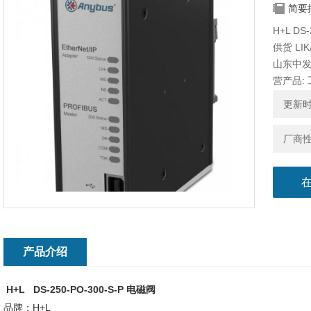
简要
H+L DS
供货 LI
山东中
营产品:
更新时间
厂商
产品介绍
H+L DS-250-PO-300-S-P 电磁阀
品牌：H+L