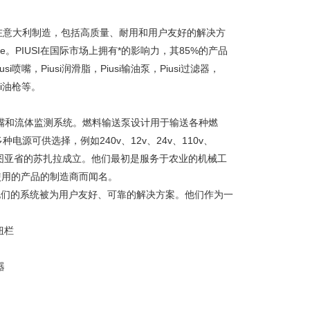
产品在意大利制造，包括高质量、耐用和用户友好的解决方
。PIUSI在国际市场上拥有*的影响力，其85%的产品
i喷嘴，Piusi润滑脂，Piusi输油泵，Piusi过滤器，
usi油枪等。
喷嘴和流体监测系统。燃料输送泵设计用于输送各种燃
电源可供选择，例如240v、12v、24v、110v、
利曼图亚省的苏扎拉成立。他们最初是服务于农业的机械工
易于使用的产品的制造商而闻名。
，他们的系统被为用户友好、可靠的解决方案。他们作为一
2扭栏
器