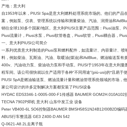
产地：意大利
自1953年以来，PIUSI Spa是意大利燃料处理系统市场的。他们的
案，例如泵、仪表、管理系统以传输和测量柴油、汽油、润滑油和AdBlue
销往全球130多个国家/地区。意大利PIUSI主要产品范围：Piusi油泵、Pius
Piusi流量计，Piusi水泵，Piusi软管卷盘，Piusi软管，Piusi耦合器，Pi
一、意大利PIUSI公司简介
一系列优质意大利制造的Piusi泵和燃料配件，如流量计、内容量计、
料，例如柴油、瓦斯油、汽油、取暖油(煤油)和AdBlue。燃油输送泵有多种
400v、汽油动力泵、柴油动力泵和手动泵。PIUSI于1953年在意大
程车间。该公司很快就以生产适用于各种“不同用途"(più-usi)的*且
PIUSI SpA是燃油输送泵、燃油流量计量和燃油管理系统领域的市场
家公司设计的许多定制解决方案都安装了PIUSI设备
HYDAC EDS3346-1-0005-000-F1传感器 BAUMER GOM2H.010A10
TECNA 7902P焊机 意大利 山东中发工业 设备
Peter VB400-6L SO6控制器BAUMER BMSH58S1N24B12/00B2D编码
ABUS行车整流器 GE3 Z400-D AN 542
Q-0621-A8.2L去离子瓶