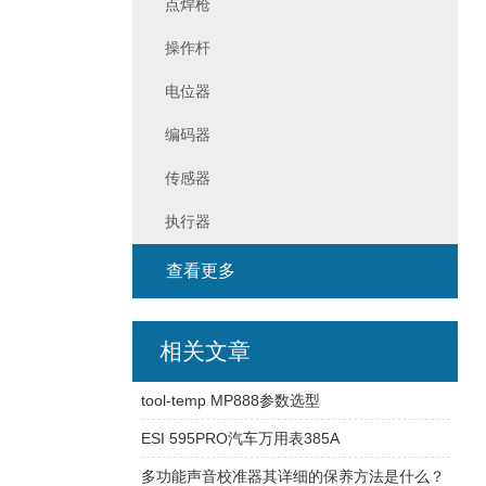
点焊枪
操作杆
电位器
编码器
传感器
执行器
查看更多
相关文章
tool-temp MP888参数选型
ESI 595PRO汽车万用表385A
多功能声音校准器其详细的保养方法是什么？