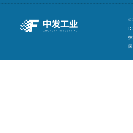
©
IC
技
园