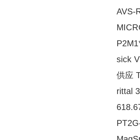
AVS-
MICR
P2M1
sick
供应 T
rittal
618.
PT2
MagSp