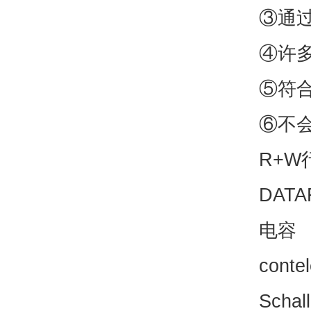
③通
④许
⑤符
⑥不
R+W行
DATA
电容
cont
Scha