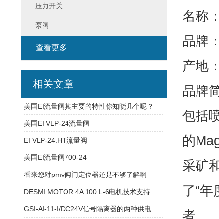
压力开关
名称：El
泵阀
品牌：E
查看更多
产地
相关文章
品牌简述
美国EI流量阀其主要的特性你知晓几个呢？
包括
美国EI VLP-24流量阀
的Ma
EI VLP-24.HT流量阀
美国EI流量阀700-24
采矿和
看来您对pmv阀门定位器还是不够了解啊
了“
DESMI MOTOR 4A 100 L-6电机技术支持
GSI-AI-11-I/DC24V信号隔离器的两种供电方式
者。