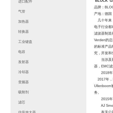
BLOCK G
进口配件
品牌：BLO
气管
产地：德国
几十年来，
加热器
电子行业都
转换器
滤波器制造
Verde
工业键盘
的标准产品
电容
究，开发和
当涉及到电
发射器
器，EMC
冷却器
2018年
2017年
变频器
Ullen
吸附剂
务。
2015年
滤芯
AJ Smo
有关公司自
信号放大器