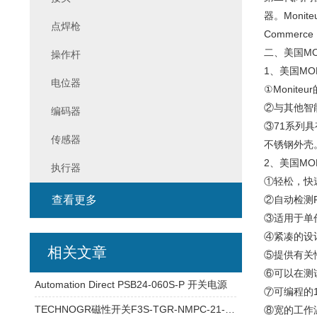
器。Monit
点焊枪
Commerce
二、美国MON
操作杆
1、美国MON
电位器
①Monit
②与其他智
编码器
③71系列具
传感器
不锈钢外壳
2、美国MO
执行器
①轻松，快
查看更多
②自动检测R
③适用于单
④紧凑的设
相关文章
⑤提供有关
⑥可以在测
Automation Direct PSB24-060S-P 开关电源
⑦可编程的
TECHNOGR磁性开关F3S-TGR-NMPC-21-M1J8参数
⑧宽的工作温