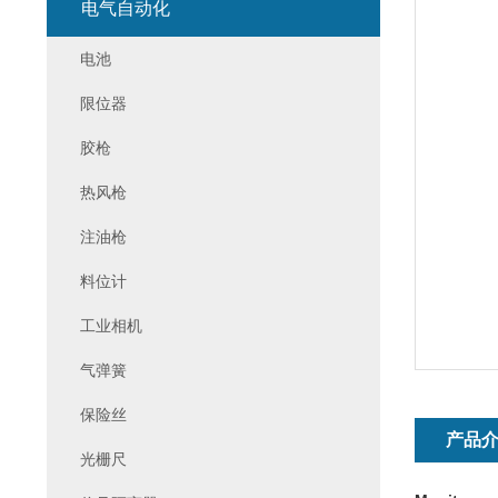
电气自动化
电池
限位器
胶枪
热风枪
注油枪
料位计
工业相机
气弹簧
保险丝
产品
光栅尺