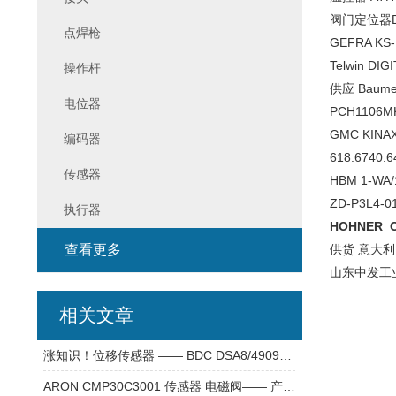
阀门定位器D3
点焊枪
GEFRA KS
Telwin DI
操作杆
供应 Baume
电位器
PCH1106M
GMC KINA
编码器
618.674
传感器
HBM 1-W
ZD-P3L4-
执行器
HOHNER C
查看更多
供货 意大利 
山东中发工
相关文章
涨知识！位移传感器 —— BDC DSA8/4909KS 传感器
ARON CMP30C3001 传感器 电磁阀—— 产品介绍