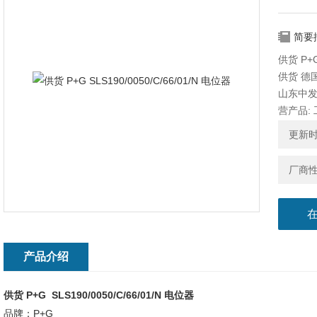
简要
供货 P+G
供货 德国 
山东中
营产品:
更新时间
厂商
产品介绍
供货 P+G SLS190/0050/C/66/01/N 电位器
品牌：P+G