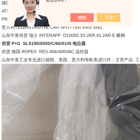
助您的吗？
德国ZF(采埃孚）GE5 060 F47/153
ATI 9121-EF10-T模块 9121-EF10-M 模块 9121-VB9-T
PRESYS 角阀 VLAM-025KF-FS
意大利TELWIN DIGITAL CAR SPOTTER 5500 焊机
山东中发供货 瑞士 INTERAPP D10050.33-2KR.41.2AR.E 蝶阀
供货 P+G SLS190/0050/C/66/01/N 电位器
供货 德国 ROPEX RES-406/400VAC 温控器
山东中发工业专业进口德国、美国、意大利等欧美进口件；主营产品: 工