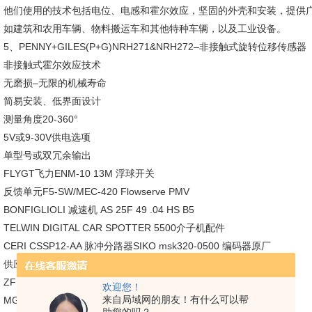
他们使用的技术包括电位、电感和霍尔效应，坚固的外壳和安装，提供
如建筑和农用车辆、物料搬运车和其他特种车辆，以及工业设备。
5、PENNY+GILES(P+G)NRH271&NRH272–非接触式旋转位移传感器
非接触式霍尔效应技术
无磨损–无限的机械寿命
简易安装、低界面设计
测量角度20-360°
5V或9-30V供电选项
单型号或双冗余输出
FLYGT飞力ENM-10 13M 浮球开关
反馈单元F5-SW/MEC-420 Flowserve PMV
BONFIGLIOLI 减速机 AS 25F 49 .04 HS B5
TELWIN DIGITAL CAR SPOTTER 5500介子机配件
CERI CSSP12-AA 脉冲分路器SIKO msk320-0500 编码器原厂
供应产品 DOLD 急停模块 0067961
ZF GE5 060 F47/153 ZF-Nr 4161 111 062 120W
欢迎您！
来自局域网的朋友！有什么可以帮
MG71B2-14FT85-C电机