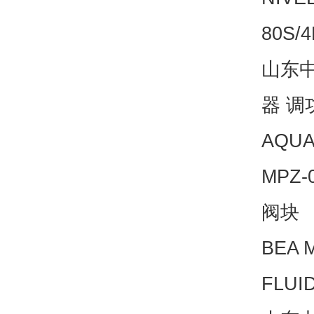
80S/
山东中发
器 调
AQU
MPZ
阀块
BEA 
FLUI