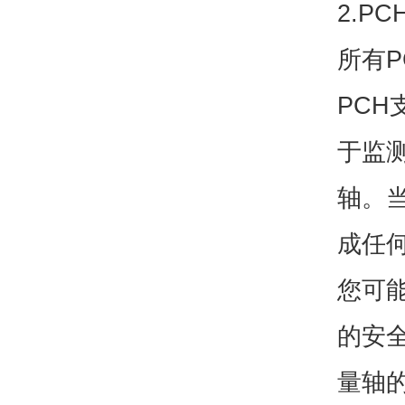
2.P
所有
PCH
于监
轴。
成任
您可
的安
量轴的