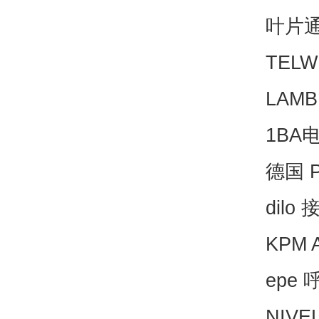
叶片
TELW
LAMB
1BA
德国 P
dilo
KPM 
epe 
NIVE