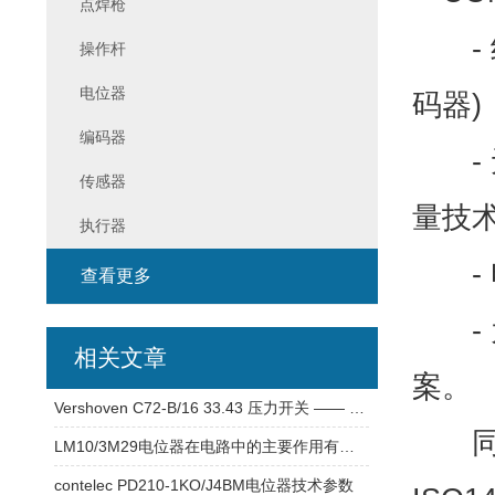
点焊枪
- 绝对
操作杆
电位器
码器)
编码器
- 无
传感器
量技术
执行器
- 
查看更多
- 
相关文章
案。
Vershoven C72-B/16 33.43 压力开关 —— 品牌及产品资料
同级
LM10/3M29电位器在电路中的主要作用有哪些？
contelec PD210-1KO/J4BM电位器技术参数