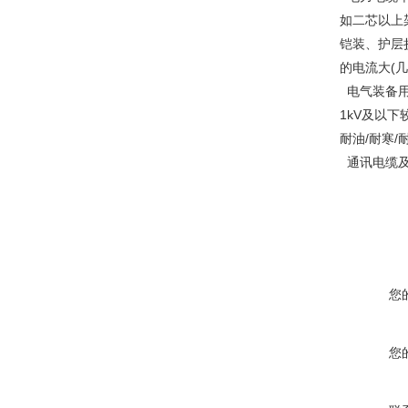
如二芯以上
铠装、护层
的电流大(几
电气装备用
1kV及以
耐油/耐寒/
通讯电缆
您
您