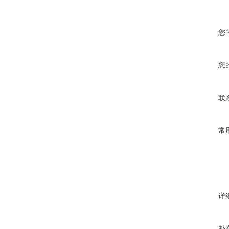
您
您
联
常
详
补