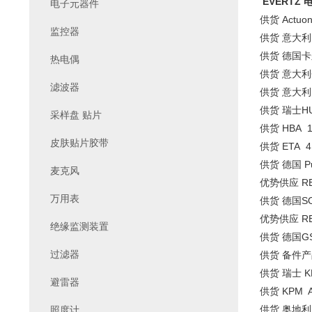
EVERTZ 
电子元器件
供货 Actuon
监控器
供货 意大利 
供货 德国卡尔·
热电偶
供货 意大利CD
滤波器
供货 意大利 
供货 瑞士HU
采样盘 贴片
供货 HBA 1
皮肤贴片胶带
供货 ETA 4
供货 德国 Pu
麦克风
优势供应 REK
万用表
供货 德国SON
优势供应 REX
绝缘监测装置
供货 德国GS
过滤器
供货 备件产
供货 瑞士 K
避雷器
供货 KPM Aq
供货 奥地利 
照度计