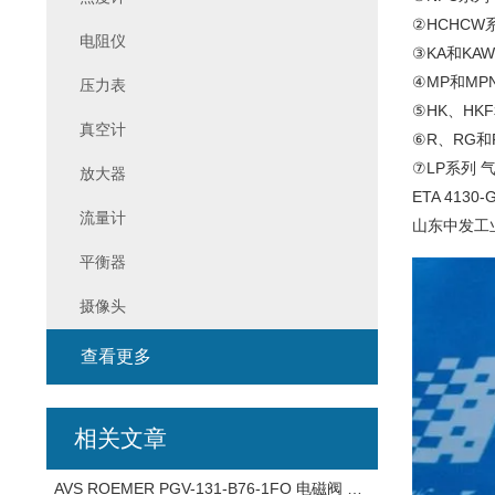
②HCHCW
电阻仪
③KA和KA
④MP和MP
压力表
⑤HK、HK
真空计
⑥R、RG和
⑦LP系列 
放大器
ETA 4130-
流量计
山东中发工
平衡器
摄像头
查看更多
相关文章
AVS ROEMER PGV-131-B76-1FO 电磁阀 溢流阀 产品介绍