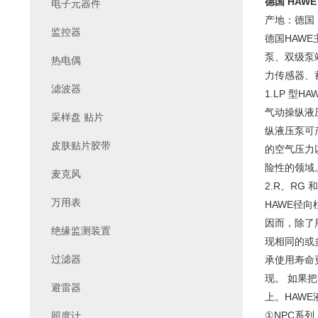
德国 HAW
电子元器件
产地：德国
监控器
德国HAW
泵、双级泵
热电偶
力传感器、
滤波器
1.LP 型H
气动操纵液
采样盘 贴片
纵液压泵可
皮肤贴片胶带
的空气压力
险性的领域
麦克风
2.R、RG 
万用表
HAWE径
因而，除了
绝缘监测装置
现相同的或
过滤器
承使用寿命
现。 如果
避雷器
上。HAW
①NPC系列
照度计