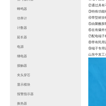
②通过具有
蜂鸣器
③特殊功能
④带型材挂钩
功率计
⑤由聚酰胺
计数器
⑥在有爆炸危
⑦配电端子板
延长器
⑧带有民用
电源
⑨端子专用
山东中发工
继电器
接触器
夹头穿芯
显示模块
报警指示器
换热器