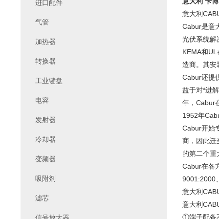
意大利 卡博 
进口配件
意大利CAB
气管
Cabur
光伏系统解
加热器
KEMA和U
转换器
造商。其安
Cabur
工业键盘
益于对*进解
电容
年，Cabur
1952年
发射器
Cabur
冷却器
商，因此迁至萨
的第二个重
变频器
Cabur在
吸附剂
9001:200
意大利CAB
滤芯
意大利CA
①端子配备
信号放大器