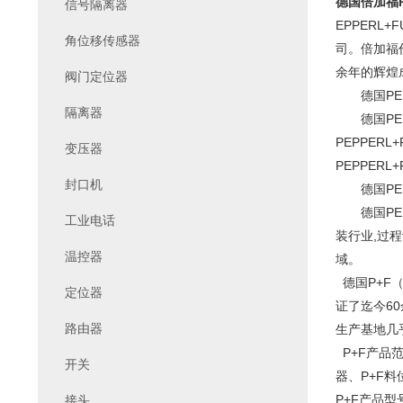
德国倍加福P+
信号隔离器
EPPERL
角位移传感器
司。倍加福
余年的辉煌
阀门定位器
德国PEPP
隔离器
德国PEPP
PEPPERL
变压器
PEPPERL
封口机
德国PEPP
德国PEPP
工业电话
装行业,过程
温控器
域。
德国P+F
定位器
证了迄今6
路由器
生产基地几乎
P+F产品范
开关
器、P+F料
P+F产品型
接头