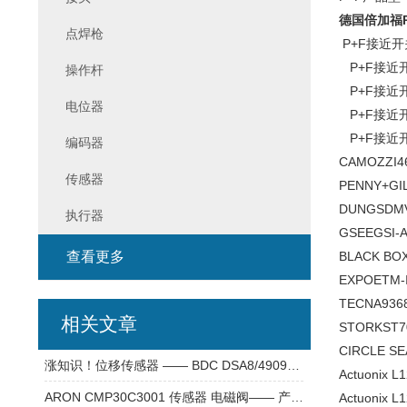
德国倍加福P+
点焊枪
P+F接近开关 
P+F接近开关
操作杆
P+F接近开关
电位器
P+F接近开关
P+F接近开关
编码器
CAMOZZI
4
传感器
PENNY+GI
DUNGS
DMV
执行器
GSEE
GSI-A
查看更多
BLACK BO
EXPO
ETM-
TECNA
936
相关文章
STORK
ST7
CIRCLE SE
涨知识！位移传感器 —— BDC DSA8/4909KS 传感器
Actuonix
L1
ARON CMP30C3001 传感器 电磁阀—— 产品介绍
Actuonix
L1