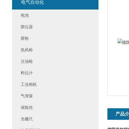
电气自动化
电池
限位器
胶枪
热风枪
注油枪
料位计
工业相机
气弹簧
保险丝
产品
光栅尺