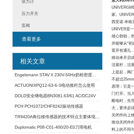
意大利UNIV
张力计
UNIVER
压力开关
家。UNIV
西亚诺·米格
泵阀
UNIVER
雄心勃勃，热情
查看更多
并能够从*初
置开有通孔
移动来开启
相关文章
活塞杆，活
上提起，阀
Engelsmann STAV II 230V-50Hz奶粉密度仪选型
不超过25m
ACTUONIXPQ12-63-6-S电动推杆怎么使用
原理：它是
门打开。当
DOLD安全继电器BN3081.63/61 AC/DC24V
断电时，先
PCH PCH1072/CHF8242振动传感器
大，要求必
关闭件向上
TR9420A角位移传感器的技术特点主要体现在哪里？
推动关闭件
Duplomatic P08-C01-400/20-E0刀塔电机
料上的不同