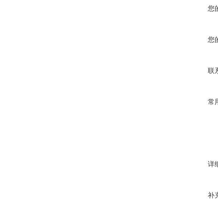
您
您
联
常
详
补