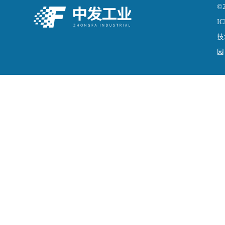
©
IC
技
园